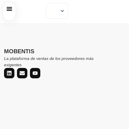
La Plataforma
MOBENTIS
La plataforma de ventas de los proveedores más
exigentes