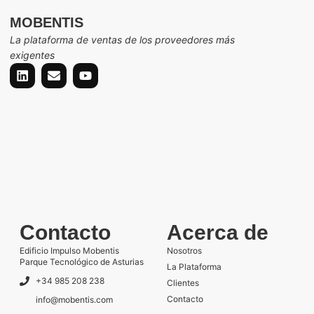
MOBENTIS
La plataforma de ventas de los proveedores más
exigentes
Contacto
Acerca de
Edificio Impulso Mobentis
Nosotros
Parque Tecnológico de Asturias
La Plataforma
+34 985 208 238
Clientes
Contacto
info@mobentis.com